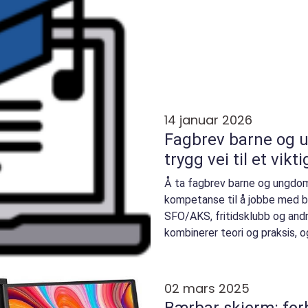
14 januar 2026
Fagbrev barne og u
trygg vei til et vikt
Å ta fagbrev barne og ungdom
kompetanse til å jobbe med ba
SFO/AKS, fritidsklubb og and
kombinerer teori og praksis, o
lek, læring, om...
02 mars 2025
Bærbar skjerm: for