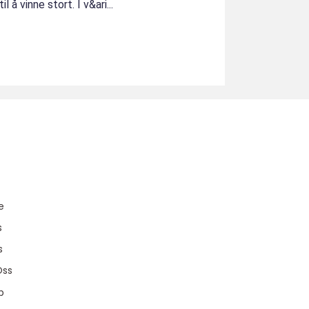
 å vinne stort. I v&ari...
u
e
s
s
Oss
p