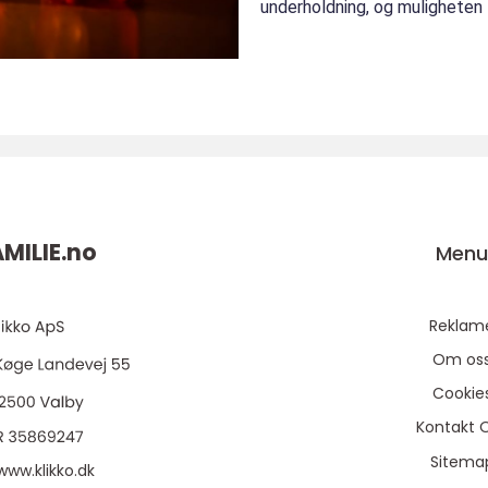
underholdning, og muligheten til
MILIE.
no
Men
Reklam
Om os
Cookie
Kontakt 
Sitema
www.klikko.dk