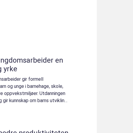
ngdomsarbeider en
ig yrke
sarbeider gir formell
rn og unge i barnehage, skole,
re oppvekstmiljøer. Utdanningen
g gir kunnskap om barns utvikling,
bedre produktiviteten