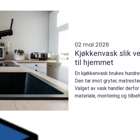
02 mai 2026
Kjøkkenvask slik velger du riktig modell
til hjemmet
En kjøkkenvask brukes hundrev
Den tar imot gryter, matreste
Valget av vask handler derfor
materiale, montering og tilbeh
kjøkkene...