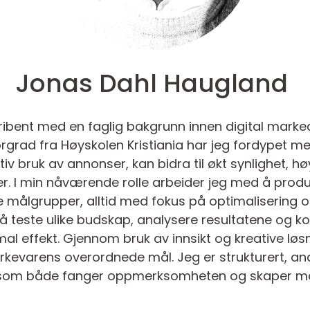
Jonas Dahl Haugland
kribent med en faglig bakgrunn innen digital marke
grad fra Høyskolen Kristiania har jeg fordypet me
iv bruk av annonser, kan bidra til økt synlighet, 
r. I min nåværende rolle arbeider jeg med å produs
e målgrupper, alltid med fokus på optimalisering
å teste ulike budskap, analysere resultatene og ko
l effekt. Gjennom bruk av innsikt og kreative løsni
rkevarens overordnede mål. Jeg er strukturert, anal
d som både fanger oppmerksomheten og skaper målb