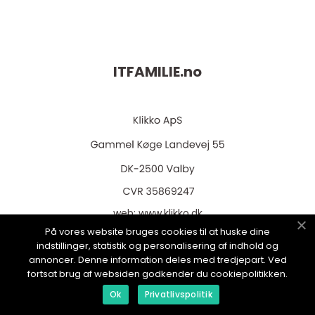
ITFAMILIE.
no
web:
www.klikko.dk
På vores website bruges cookies til at huske dine
indstillinger, statistik og personalisering af indhold og
annoncer. Denne information deles med tredjepart. Ved
fortsat brug af websiden godkender du cookiepolitikken.
Menu
Ok
Privatlivspolitik