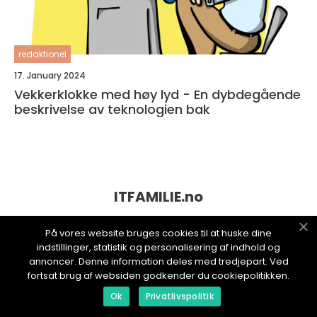
redaktionel
17. January 2024
Vekkerklokke med høy lyd - En dybdegående
beskrivelse av teknologien bak
ITFAMILIE.
no
På vores website bruges cookies til at huske dine
indstillinger, statistik og personalisering af indhold og
annoncer. Denne information deles med tredjepart. Ved
fortsat brug af websiden godkender du cookiepolitikken.
Ok
Privatlivspolitik