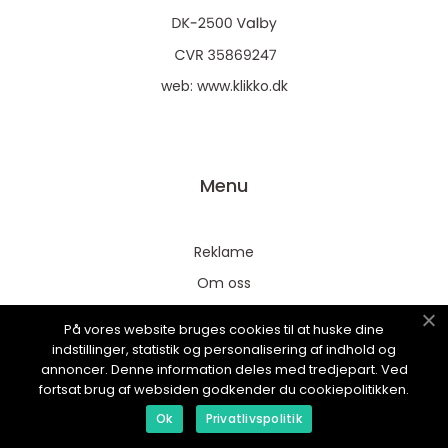
web:
www.klikko.dk
Menu
Reklame
Om oss
Cookies
På vores website bruges cookies til at huske dine
Kontakt Oss
indstillinger, statistik og personalisering af indhold og
annoncer. Denne information deles med tredjepart. Ved
Sitemap
fortsat brug af websiden godkender du cookiepolitikken.
Ok
Privatlivspolitik