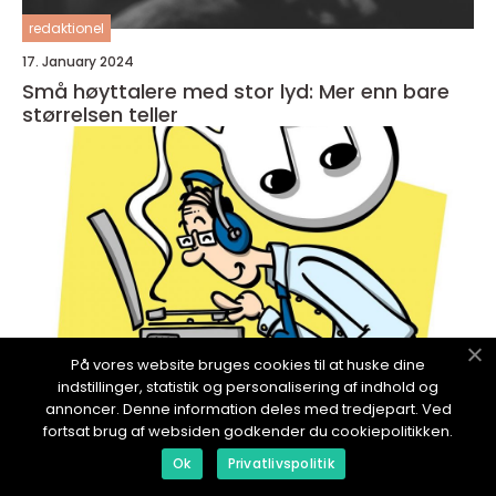
redaktionel
17. January 2024
Små høyttalere med stor lyd: Mer enn bare
størrelsen teller
På vores website bruges cookies til at huske dine
indstillinger, statistik og personalisering af indhold og
annoncer. Denne information deles med tredjepart. Ved
fortsat brug af websiden godkender du cookiepolitikken.
redaktionel
Ok
Privatlivspolitik
17. January 2024