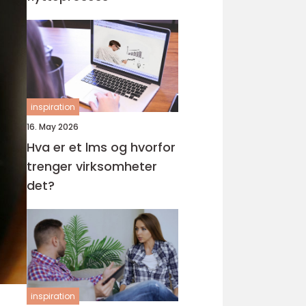
inspiration
16. May 2026
Hva er et lms og hvorfor
trenger virksomheter
det?
inspiration