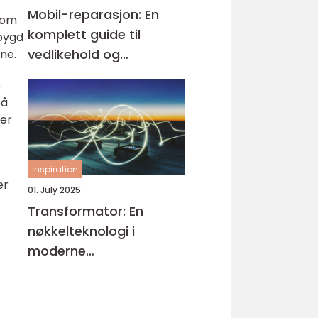
Mobil-reparasjon: En
 som
komplett guide til
ebygd
vedlikehold og
ne.
reparasjon
e
på
mer
inspiration
er
01. July 2025
Transformator: En
nøkkelteknologi i
moderne
energiforsyning