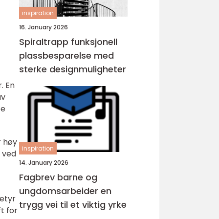
inspiration
16. January 2026
Spiraltrapp funksjonell
plassbesparelse med
sterke designmuligheter
. En
av
te
r høy
inspiration
e ved
14. January 2026
Fagbrev barne og
ungdomsarbeider en
betyr
trygg vei til et viktig yrke
t for