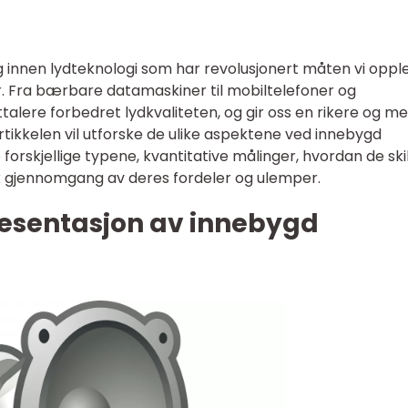
ng innen lydteknologi som har revolusjonert måten vi oppl
er. Fra bærbare datamaskiner til mobiltelefoner og
alere forbedret lydkvaliteten, og gir oss en rikere og me
tikkelen vil utforske de ulike aspektene ved innebygd
e forskjellige typene, kvantitative målinger, hvordan de ski
sk gjennomgang av deres fordeler og ulemper.
esentasjon av innebygd