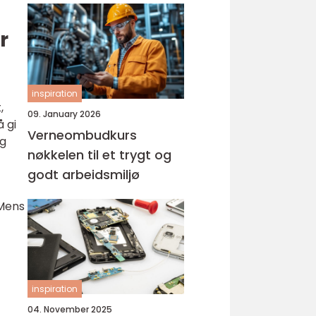
r
inspiration
,
09. January 2026
å gi
Verneombudkurs
og
nøkkelen til et trygt og
godt arbeidsmiljø
 Mens
inspiration
04. November 2025