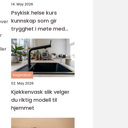
14. May 2026
Psykisk helse kurs
kunnskap som gir
ever
trygghet i møte med
r
barn og unge
ller
inspiration
02. May 2026
Kjøkkenvask slik velger
du riktig modell til
hjemmet