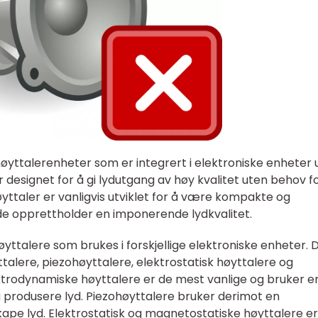
høyttalerenheter som er integrert i elektroniske enheter 
 designet for å gi lydutgang av høy kvalitet uten behov f
yttaler er vanligvis utviklet for å være kompakte og
e opprettholder en imponerende lydkvalitet.
øyttalere som brukes i forskjellige elektroniske enheter. 
talere, piezohøyttalere, elektrostatisk høyttalere og
ktrodynamiske høyttalere er de mest vanlige og bruker e
å produsere lyd. Piezohøyttalere bruker derimot en
kape lyd. Elektrostatisk og magnetostatiske høyttalere er