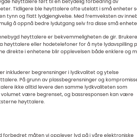
ygde høyttalere ført til en betydelig forbedring av
eter. Tidligere ble høyttalere ofte utelatt i små enheter
 en tynn og flatt lydgjengivelse. Med fremveksten av inn
mulig å oppnå bedre lydutgang selv fra disse små enhete
innebygd høyttalere er bekvemmeligheten de gir. Bruker
 høyttalere eller hodetelefoner for å nyte lydavspilling 
rne direkte i enhetene blir opplevelsen både enklere og 
inkluderer begrensninger i lydkvalitet og ytelse
talere. På grunn av plassbegrensninger og kompromiss
alere ikke alltid levere den samme lydkvaliteten som
 kan volumet være begrenset, og bassresponsen kan være
terne høyttalere.
d forbedret måten vi opplever lyd på i våre elektroniske