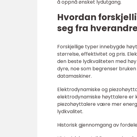
å oppnå ønsket lydutgang.
Hvordan forskjell
seg fra hverandr
Forskjellige typer innebygde høytt
størrelse, effektivitet og pris. E
den beste lydkvaliteten med høy d
dyre, noe som begrenser bruken
datamaskiner.
Elektrodynamiske og piezohøytta
elektrodynamiske høyttalere er kje
piezohøyttalere være mer energ
lydkvalitet.
Historisk gjennomgang av fordele