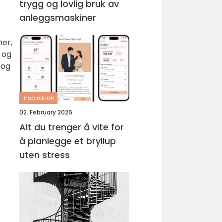
trygg og lovlig bruk av
anleggsmaskiner
er,
 og
 og
inspiration
02. February 2026
Alt du trenger å vite for
å planlegge et bryllup
uten stress