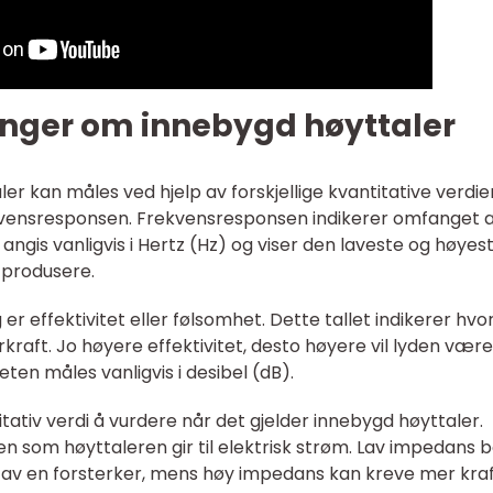
inger om innebygd høyttaler
er kan måles ved hjelp av forskjellige kvantitative verdier
ekvensresponsen. Frekvensresponsen indikerer omfanget 
angis vanligvis i Hertz (Hz) og viser den laveste og høyes
 produsere.
 er effektivitet eller følsomhet. Dette tallet indikerer hvo
rkraft. Jo høyere effektivitet, desto høyere vil lyden vær
ten måles vanligvis i desibel (dB).
tativ verdi å vurdere når det gjelder innebygd høyttaler.
n som høyttaleren gir til elektrisk strøm. Lav impedans 
s av en forsterker, mens høy impedans kan kreve mer kraf