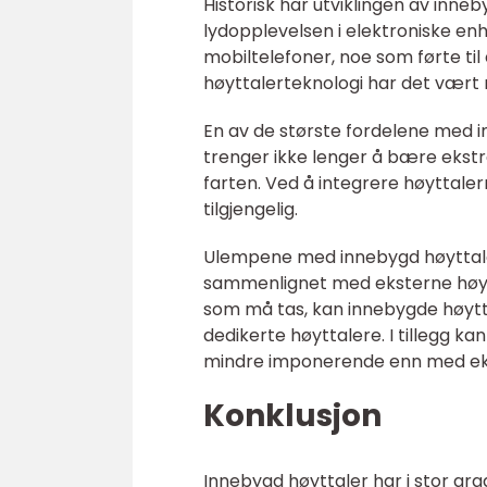
Historisk har utviklingen av inneb
lydopplevelsen i elektroniske enh
mobiltelefoner, noe som førte til
høyttalerteknologi har det vært 
En av de største fordelene med 
trenger ikke lenger å bære ekstra
farten. Ved å integrere høyttale
tilgjengelig.
Ulempene med innebygd høyttaler 
sammenlignet med eksterne høyt
som må tas, kan innebygde høytt
dedikerte høyttalere. I tillegg
mindre imponerende enn med eks
Konklusjon
Innebygd høyttaler har i stor gra