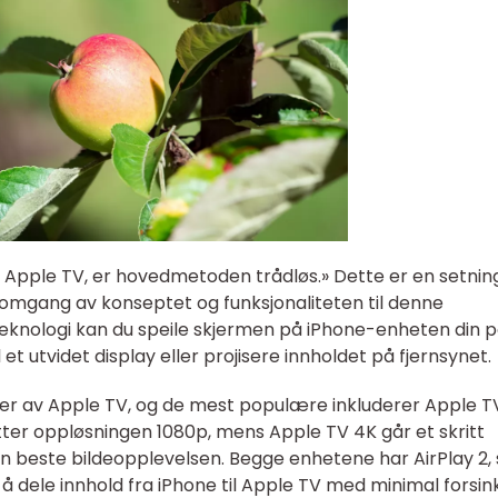
il Apple TV, er hovedmetoden trådløs.» Dette er en setnin
nnomgang av konseptet og funksjonaliteten til denne
eknologi kan du speile skjermen på iPhone-enheten din 
et utvidet display eller projisere innholdet på fjernsynet.
oner av Apple TV, og de mest populære inkluderer Apple 
ter oppløsningen 1080p, mens Apple TV 4K går et skritt
n beste bildeopplevelsen. Begge enhetene har AirPlay 2,
 å dele innhold fra iPhone til Apple TV med minimal forsin