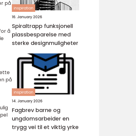
er på
inspiration
16. January 2026
Spiraltrapp funksjonell
for å
plassbesparelse med
le
sterke designmuligheter
Dette
en på
inspiration
14. January 2026
ulig
Fagbrev barne og
mpel
ungdomsarbeider en
trygg vei til et viktig yrke