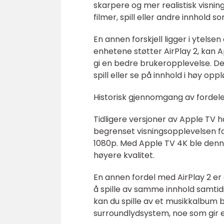
skarpere og mer realistisk visni
filmer, spill eller andre innhold 
En annen forskjell ligger i ytelse
enhetene støtter AirPlay 2, kan
gi en bedre brukeropplevelse. Dett
spill eller se på innhold i høy oppl
Historisk gjennomgang av fordele
Tidligere versjoner av Apple TV 
begrenset visningsopplevelsen 
1080p. Med Apple TV 4K ble denne
høyere kvalitet.
En annen fordel med AirPlay 2 er 
å spille av samme innhold samtidi
kan du spille av et musikkalbum
surroundlydsystem, noe som gir 