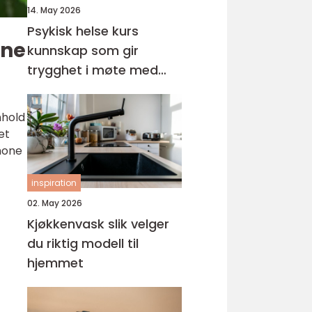
14. May 2026
Psykisk helse kurs
one
kunnskap som gir
trygghet i møte med
barn og unge
nhold
et
Phone
inspiration
02. May 2026
Kjøkkenvask slik velger
du riktig modell til
hjemmet