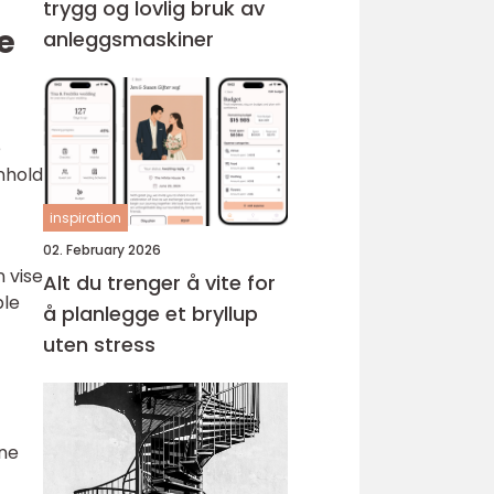
trygg og lovlig bruk av
e
anleggsmaskiner
e
nhold
inspiration
02. February 2026
n vise
Alt du trenger å vite for
ple
å planlegge et bryllup
uten stress
ene