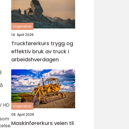
inspiration
14. April 2026
Truckførerkurs trygg og
effektiv bruk av truck i
arbeidshverdagen
g
på
TV HD
inspiration
08. April 2026
 som
Maskinførerkurs veien til
kelse.