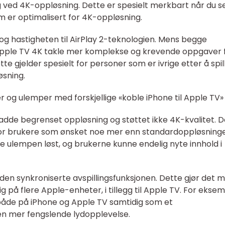
ng ved 4K-oppløsning. Dette er spesielt merkbart når du s
som er optimalisert for 4K-oppløsning.
n og hastigheten til AirPlay 2-teknologien. Mens begge
 Apple TV 4K takle mer komplekse og krevende oppgaver 
e gjelder spesielt for personer som er ivrige etter å spil
øsning.
r og ulemper med forskjellige «koble iPhone til Apple TV»
hadde begrenset oppløsning og støttet ikke 4K-kvalitet. 
for brukere som ønsket noe mer enn standardoppløsning
 ulempen løst, og brukerne kunne endelig nyte innhold i
den synkroniserte avspillingsfunksjonen. Dette gjør det m
g på flere Apple-enheter, i tillegg til Apple TV. For ekse
 både på iPhone og Apple TV samtidig som et
en mer fengslende lydopplevelse.