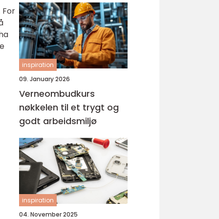
 For
å
 ha
re
inspiration
09. January 2026
Verneombudkurs
nøkkelen til et trygt og
godt arbeidsmiljø
inspiration
04. November 2025