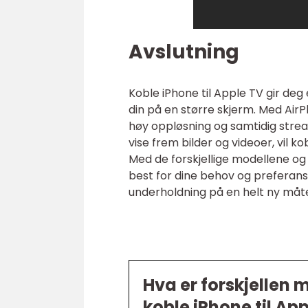
Avslutning
Koble iPhone til Apple TV gir deg
din på en større skjerm. Med Air
høy oppløsning og samtidig streami
vise frem bilder og videoer, vil k
Med de forskjellige modellene og 
best for dine behov og preferans
underholdning på en helt ny måt
Hva er forskjellen 
koble iPhone til Ap