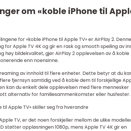
nger om «koble iPhone til Appl
ngene for «koble iPhone til Apple TV» er AirPlay 2. Denn
g for Apple TV 4K og gir en rask og smooth speiling av in
g høy bildekvalitet, gjør AirPlay 2 opplevelsen av å koble
ponerende enn noensinne.
reaming av innhold til flere enheter. Dette betyr at du ka
 flere fjernsyn samtidig ved å koble dem til forskjellige Ap
en kan du enkelt dele opplevelsen med flere mennesker
flott alternativ for familiesammenkomster eller husfester.
 til Apple TV» skiller seg fra hverandre
l Apple TV, er det noen forskjeller mellom de ulike modell
D støtter oppløsningen 1080p, mens Apple TV 4K gir en