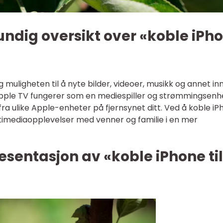
undig oversikt over «koble iPh
g muligheten til å nyte bilder, videoer, musikk og annet in
 Apple TV fungerer som en mediespiller og strømmingsenh
 fra ulike Apple-enheter på fjernsynet ditt. Ved å koble i
ultimediaopplevelser med venner og familie i en mer
sentasjon av «koble iPhone til