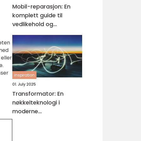
Mobil-reparasjon: En
komplett guide til
vedlikehold og
reparasjon
heten
 med
 eller
e.
sser
inspiration
01. July 2025
Transformator: En
nøkkelteknologi i
moderne
energiforsyning