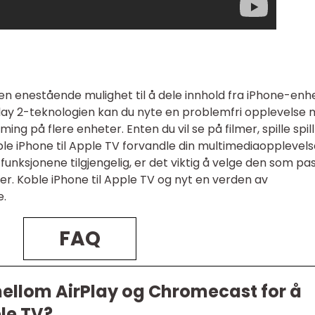
 en enestående mulighet til å dele innhold fra iPhone-en
Play 2-teknologien kan du nyte en problemfri opplevelse
ng på flere enheter. Enten du vil se på filmer, spille spill
oble iPhone til Apple TV forvandle din multimediaopplevels
funksjonene tilgjengelig, er det viktig å velge den som pa
er. Koble iPhone til Apple TV og nyt en verden av
e.
FAQ
mellom AirPlay og Chromecast for å
ple TV?