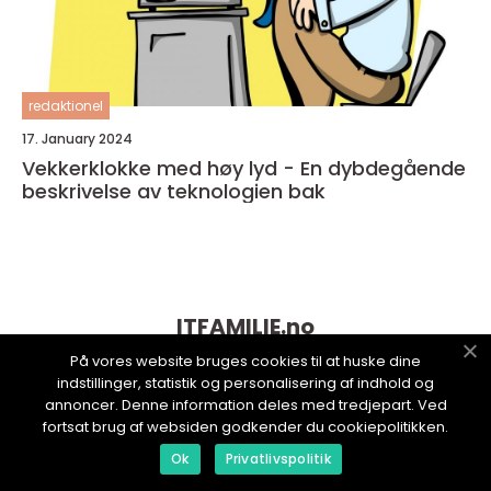
redaktionel
17. January 2024
Vekkerklokke med høy lyd - En dybdegående
beskrivelse av teknologien bak
ITFAMILIE.
no
På vores website bruges cookies til at huske dine
indstillinger, statistik og personalisering af indhold og
annoncer. Denne information deles med tredjepart. Ved
fortsat brug af websiden godkender du cookiepolitikken.
Ok
Privatlivspolitik