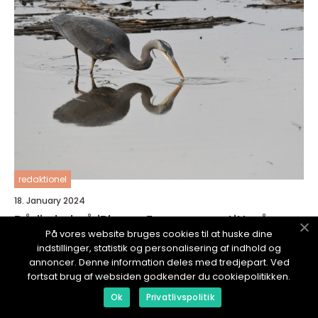
redaktionel
18. January 2024
Dårlig lyd på iPhone: En nærmere titt på
årsaker, typer og historisk utvikling
På vores website bruges cookies til at huske dine
indstillinger, statistik og personalisering af indhold og
annoncer. Denne information deles med tredjepart. Ved
fortsat brug af websiden godkender du cookiepolitikken.
Ok
Privatlivspolitik