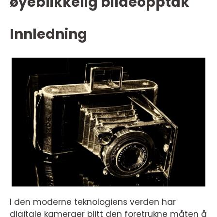
øyeblikkelig bildeopptak
Innledning
I den moderne teknologiens verden har
digitale kameraer blitt den foretrukne måten å