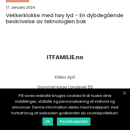
17. January 2024
Vekkerklokke med høy lyd - En dybdegående
beskrivelse av teknologien bak
ITFAMILIE.
no
På vores website bruges cookies til at huske dine
indstillinger, statistik og personalisering af indhold og
annoncer. Denne information deles med tredjepart. Ved
fortsat brug af websiden godkender du cookiepolitikken.
web:
www.klikko.dk
Ok
Privatlivspolitik